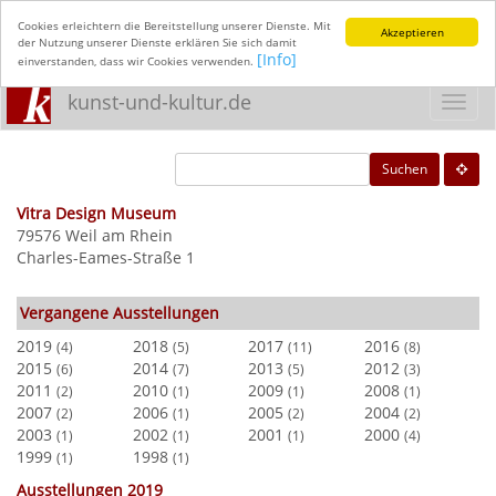
Cookies erleichtern die Bereitstellung unserer Dienste. Mit
Akzeptieren
der Nutzung unserer Dienste erklären Sie sich damit
[Info]
einverstanden, dass wir Cookies verwenden.
kunst-und-kultur.de
Toggl
navig
Suchen
Vitra Design Museum
79576 Weil am Rhein
Charles-Eames-Straße 1
Vergangene Ausstellungen
2019
2018
2017
2016
(4)
(5)
(11)
(8)
2015
2014
2013
2012
(6)
(7)
(5)
(3)
2011
2010
2009
2008
(2)
(1)
(1)
(1)
2007
2006
2005
2004
(2)
(1)
(2)
(2)
2003
2002
2001
2000
(1)
(1)
(1)
(4)
1999
1998
(1)
(1)
Ausstellungen 2019