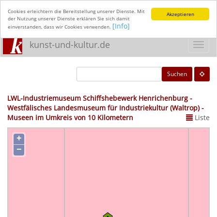
Cookies erleichtern die Bereitstellung unserer Dienste. Mit
Akzeptieren
der Nutzung unserer Dienste erklären Sie sich damit
[Info]
einverstanden, dass wir Cookies verwenden.
kunst-und-kultur.de
Toggl
navig
Suchen
LWL-Industriemuseum Schiffshebewerk Henrichenburg -
Westfälisches Landesmuseum für Industriekultur (Waltrop) -
Museen im Umkreis von 10 Kilometern
Liste
+
−