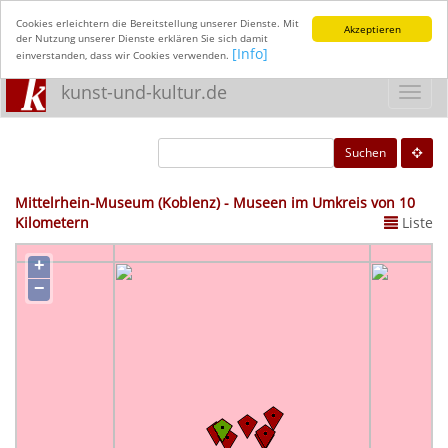
Cookies erleichtern die Bereitstellung unserer Dienste. Mit
Akzeptieren
der Nutzung unserer Dienste erklären Sie sich damit
[Info]
einverstanden, dass wir Cookies verwenden.
kunst-und-kultur.de
Toggl
navig
Suchen
Mittelrhein-Museum (Koblenz) - Museen im Umkreis von 10
Kilometern
Liste
+
−