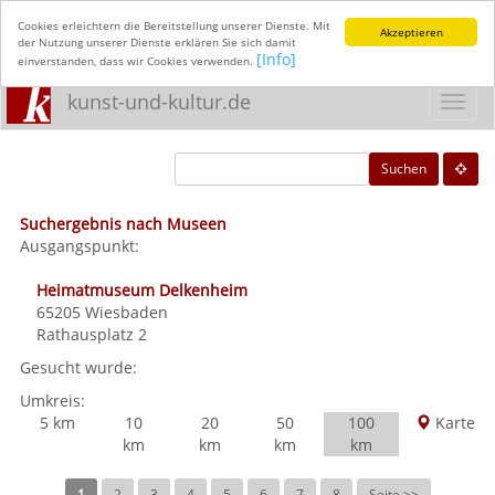
Cookies erleichtern die Bereitstellung unserer Dienste. Mit
Akzeptieren
der Nutzung unserer Dienste erklären Sie sich damit
[Info]
einverstanden, dass wir Cookies verwenden.
kunst-und-kultur.de
Toggl
navig
Suchen
Suchergebnis nach Museen
Ausgangspunkt:
Heimatmuseum Delkenheim
65205
Wiesbaden
Rathausplatz 2
Gesucht wurde:
Umkreis:
5 km
10
20
50
100
Karte
km
km
km
km
1
2
3
4
5
6
7
8
Seite >>