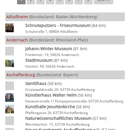
Altlußheim
(Bundesland: Baden-Württemberg)
Schnuteputzers - Friseurmuseum
(84 km)
Schulstraße 1, 68804 Altlußheim
Andernach
(Bundesland: Rheinland-Pfalz)
Johann-Winter-Museum
(81 km)
Frankenstr. 19, 56626 Andernach
Stadtmuseum
(81 km)
Hochstr. 99, 56626 Andernach
Aschaffenburg
(Bundesland: Bayern)
Gentilhaus
(58 km)
Grünewaldstraße 20, 63739 Aschaffenburg
Künstlerhaus Walter Helm
(56 km)
Hanauerstraße 1/ Pompejanumstraße, 63739 Aschaffenburg
Kunsthalle Jesuitenkirche
(56 km)
Pfaffengasse 26, 63739 Aschaffenburg
Naturwissenschaftliches Museum
(57 km)
Wermbachstr. 15, 63739 Aschaffenburg
Neuer Kunstverein Aschaffenburg e.V.
(57 km)