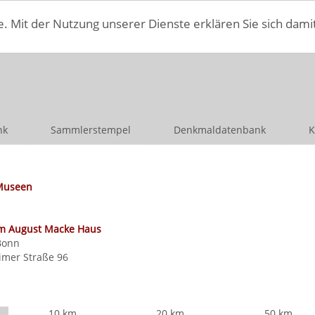
e. Mit der Nutzung unserer Dienste erklären Sie sich dami
nk
Sammlerstempel
Denkmaldatenbank
K
Museen
 August Macke Haus
Bonn
imer Straße 96
10 km
20 km
50 km