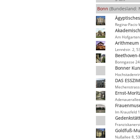
Bonn
(Bundesland: 
Ägyptische
Regina-Pacis-
Akademisc
Am Hofgarten
Arithmeum i
Lennéstr. 2, 
Beethoven-
Bonngasse 24
Bonner Kun
Hochstadenrin
DAS ESSZIM
Mechenstrass
Ernst-Morit
Adenaueralle
Frauenmus
Im Krausfeld 
Gedenkstätt
Franziskaners
Goldfuß-M
Nußallee 8, 5