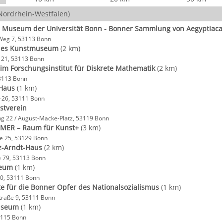
Nordrhein-Westfalen)
s Museum der Universität Bonn - Bonner Sammlung von Aegyptiac
Weg 7, 53113 Bonn
hes Kunstmuseum
(2 km)
 21, 53113 Bonn
m Forschungsinstitut für Diskrete Mathematik
(2 km)
53113 Bonn
Haus
(1 km)
-26, 53111 Bonn
stverein
g 22 / August-Macke-Platz, 53119 Bonn
MER – Raum für Kunst+
(3 km)
e 25, 53129 Bonn
z-Arndt-Haus
(2 km)
e 79, 53113 Bonn
eum
(1 km)
10, 53111 Bonn
e für die Bonner Opfer des Nationalsozialismus
(1 km)
traße 9, 53111 Bonn
useum
(1 km)
3115 Bonn