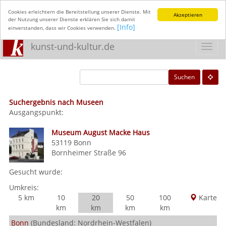
Cookies erleichtern die Bereitstellung unserer Dienste. Mit
Akzeptieren
der Nutzung unserer Dienste erklären Sie sich damit
[Info]
einverstanden, dass wir Cookies verwenden.
kunst-und-kultur.de
Toggl
navig
Suchen
Suchergebnis nach Museen
Ausgangspunkt:
Museum August Macke Haus
53119
Bonn
Bornheimer Straße 96
Gesucht wurde:
Umkreis:
5 km
10
20
50
100
Karte
km
km
km
km
Bonn
(Bundesland: Nordrhein-Westfalen)