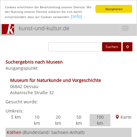
Cookies erleichtern die Bereitstellung unserer Dienste. Mit
Akzeptieren
der Nutzung unserer Dienste erklären Sie sich damit
[Info]
einverstanden, dass wir Cookies verwenden.
kunst-und-kultur.de
Toggl
navig
Suchen
Suchergebnis nach Museen
Ausgangspunkt:
Museum für Naturkunde und Vorgeschichte
06842
Dessau
Askanische Straße 32
Gesucht wurde:
Umkreis:
5 km
10
20
50
100
Karte
km
km
km
km
Köthen
(Bundesland: Sachsen-Anhalt)