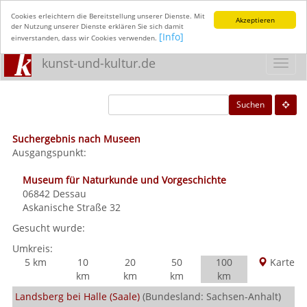
Cookies erleichtern die Bereitstellung unserer Dienste. Mit
Akzeptieren
der Nutzung unserer Dienste erklären Sie sich damit
[Info]
einverstanden, dass wir Cookies verwenden.
kunst-und-kultur.de
Toggl
navig
Suchen
Suchergebnis nach Museen
Ausgangspunkt:
Museum für Naturkunde und Vorgeschichte
06842
Dessau
Askanische Straße 32
Gesucht wurde:
Umkreis:
5 km
10
20
50
100
Karte
km
km
km
km
Landsberg bei Halle (Saale)
(Bundesland: Sachsen-Anhalt)