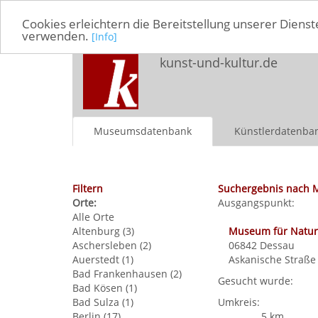
Cookies erleichtern die Bereitstellung unserer Dienst
verwenden.
[Info]
kunst-und-kultur.de
Museumsdatenbank
Künstlerdatenba
Filtern
Suchergebnis nach 
Orte:
Ausgangspunkt:
Alle Orte
Altenburg (3)
Museum für Natur
Aschersleben (2)
06842
Dessau
Auerstedt (1)
Askanische Straße
Bad Frankenhausen (2)
Gesucht wurde:
Bad Kösen (1)
Bad Sulza (1)
Umkreis:
Berlin (17)
5 km