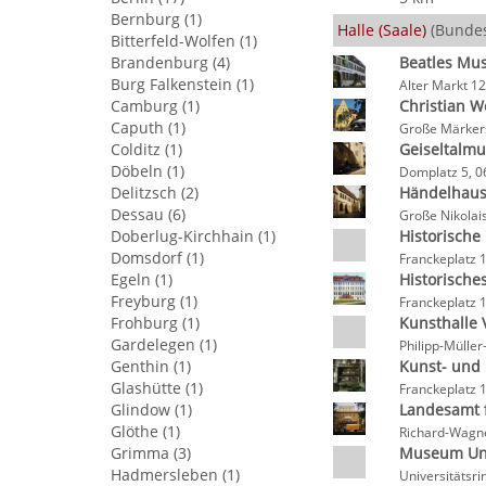
Bernburg (1)
Halle (Saale)
(Bundes
Bitterfeld-Wolfen (1)
Brandenburg (4)
Beatles M
Burg Falkenstein (1)
Alter Markt 12
Camburg (1)
Christian W
Caputh (1)
Große Märkers
Colditz (1)
Geiseltalm
Döbeln (1)
Domplatz 5, 0
Delitzsch (2)
Händelhau
Dessau (6)
Große Nikolais
Doberlug-Kirchhain (1)
Historische
Domsdorf (1)
Franckeplatz 1
Egeln (1)
Historisch
Freyburg (1)
Franckeplatz 1
Frohburg (1)
Kunsthalle 
Gardelegen (1)
Philipp-Müller
Genthin (1)
Kunst- und
Glashütte (1)
Franckeplatz 1
Glindow (1)
Landesamt f
Glöthe (1)
Richard-Wagne
Grimma (3)
Museum Univ
Hadmersleben (1)
Universitätsri