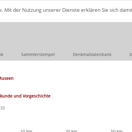
e. Mit der Nutzung unserer Dienste erklären Sie sich dami
nk
Sammlerstempel
Denkmaldatenbank
K
Museen
kunde und Vorgeschichte
 32
10 km
20 km
50 km