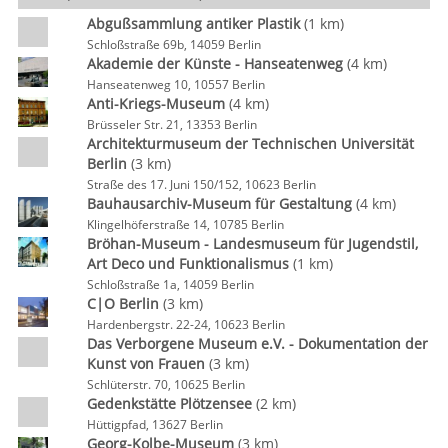
Abgußsammlung antiker Plastik
(1 km)
Schloßstraße 69b, 14059 Berlin
Akademie der Künste - Hanseatenweg
(4 km)
Hanseatenweg 10, 10557 Berlin
Anti-Kriegs-Museum
(4 km)
Brüsseler Str. 21, 13353 Berlin
Architekturmuseum der Technischen Universität
Berlin
(3 km)
Straße des 17. Juni 150/152, 10623 Berlin
Bauhausarchiv-Museum für Gestaltung
(4 km)
Klingelhöferstraße 14, 10785 Berlin
Bröhan-Museum - Landesmuseum für Jugendstil,
Art Deco und Funktionalismus
(1 km)
Schloßstraße 1a, 14059 Berlin
C|O Berlin
(3 km)
Hardenbergstr. 22-24, 10623 Berlin
Das Verborgene Museum e.V. - Dokumentation der
Kunst von Frauen
(3 km)
Schlüterstr. 70, 10625 Berlin
Gedenkstätte Plötzensee
(2 km)
Hüttigpfad, 13627 Berlin
Georg-Kolbe-Museum
(3 km)