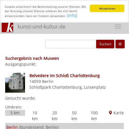
Cookies erleichtern die Bereitstellung unserer Dienste. Mit
Akzeptieren
der Nutzung unserer Dienste erklären Sie sich damit
[Info]
einverstanden, dass wir Cookies verwenden.
kunst-und-kultur.de
Toggl
navig
Suchen
Suchergebnis nach Museen
Ausgangspunkt:
Belvedere im Schloß Charlottenburg
14059
Berlin
Schloßpark Charlottenburg, Luisenplatz
Gesucht wurde:
Umkreis:
5 km
10
20
50
100
Karte
km
km
km
km
Berlin
(Bundesland: Berlin)