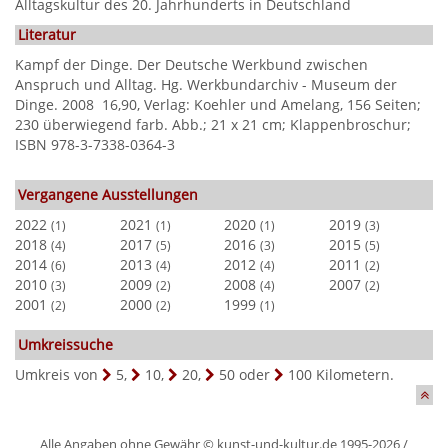
Alltagskultur des 20. Jahrhunderts in Deutschland
Literatur
Kampf der Dinge. Der Deutsche Werkbund zwischen
Anspruch und Alltag. Hg. Werkbundarchiv - Museum der
Dinge. 2008  16,90, Verlag: Koehler und Amelang, 156 Seiten;
230 überwiegend farb. Abb.; 21 x 21 cm; Klappenbroschur;
ISBN 978-3-7338-0364-3
Vergangene Ausstellungen
2022
2021
2020
2019
(1)
(1)
(1)
(3)
2018
2017
2016
2015
(4)
(5)
(3)
(5)
2014
2013
2012
2011
(6)
(4)
(4)
(2)
2010
2009
2008
2007
(3)
(2)
(4)
(2)
2001
2000
1999
(2)
(2)
(1)
Umkreissuche
Umkreis von
5
,
10
,
20
,
50
oder
100
Kilometern.
Alle Angaben ohne Gewähr © kunst-und-kultur.de 1995-2026 /