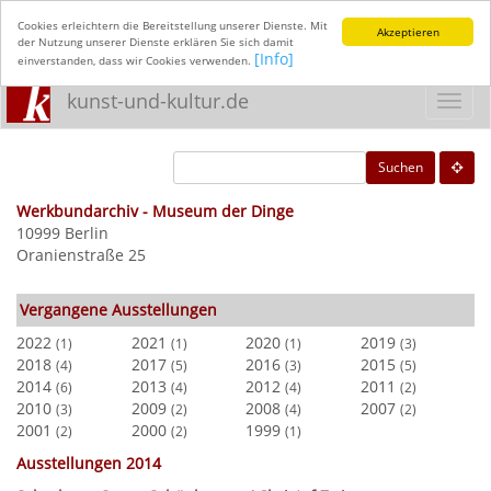
Cookies erleichtern die Bereitstellung unserer Dienste. Mit
Akzeptieren
der Nutzung unserer Dienste erklären Sie sich damit
[Info]
einverstanden, dass wir Cookies verwenden.
kunst-und-kultur.de
Toggl
navig
Suchen
Werkbundarchiv - Museum der Dinge
10999 Berlin
Oranienstraße 25
Vergangene Ausstellungen
2022
2021
2020
2019
(1)
(1)
(1)
(3)
2018
2017
2016
2015
(4)
(5)
(3)
(5)
2014
2013
2012
2011
(6)
(4)
(4)
(2)
2010
2009
2008
2007
(3)
(2)
(4)
(2)
2001
2000
1999
(2)
(2)
(1)
Ausstellungen 2014