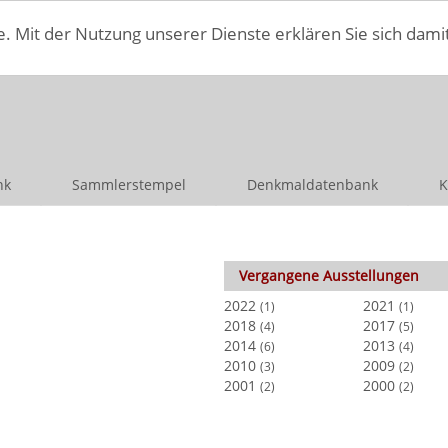
e. Mit der Nutzung unserer Dienste erklären Sie sich dami
nk
Sammlerstempel
Denkmaldatenbank
K
Vergangene Ausstellungen
2022
2021
(1)
(1)
2018
2017
(4)
(5)
2014
2013
(6)
(4)
2010
2009
(3)
(2)
2001
2000
(2)
(2)