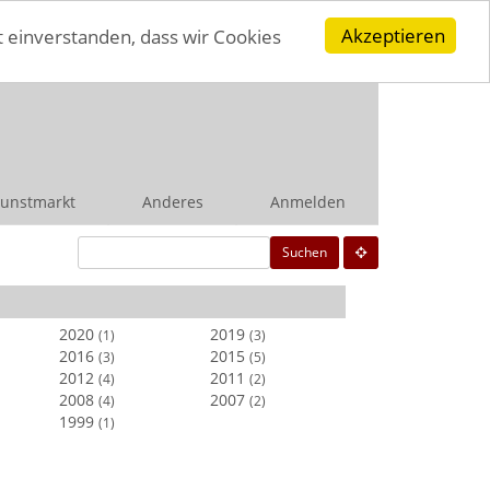
Akzeptieren
t einverstanden, dass wir Cookies
unstmarkt
Anderes
Anmelden
Suchen
2020
2019
(1)
(3)
2016
2015
(3)
(5)
2012
2011
(4)
(2)
2008
2007
(4)
(2)
1999
(1)