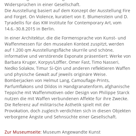
Widersprüchen in einer Gesellschaft.
Die Ausstellung basiert auf dem Konzept der Ausstellung Fire
and Forget. On Violence, kuratiert von E. Blumenstein und D.
Tyradellis für das KW Institute for Contemporary Art, vom
14.6.-30.8.2015 in Berlin.
In einer Architektur, die die Formensprache von Kunst- und
Waffenmessen für den musealen Kontext zuspitzt, werden
auf 1.200 qm Ausstellungsfläche skurrile und schöne,
informative und verstörende Exponate präsentiert: Werke von
Barbara Kruger, Korpys/Löffler, Omer Fast, Timo Nasseri,
Nedko Solakov, Timur Si-Qin und anderen reflektieren Waffen
und physische Gewalt auf jeweils originäre Weise.
Bomberjacken von Helmut Lang, Camouflage-Prints,
Parfumflakons und Dildos in Handgranatenform, afghanische
Teppiche mit Waffenmotiven oder Design von Philippe Starck
nutzen die mit Waffen verbundenen Affekte für ihre Zwecke.
Die Referenz auf militärische Ästhetik spielt mit der
Provokation, doch zugleich verdichten sich in diesen Objekten
verborgene Ängste und Sehnsüchte einer Gesellschaft.
Zur Museumseite:
Museum Angewandte Kunst