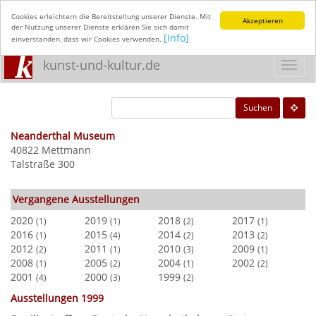
Cookies erleichtern die Bereitstellung unserer Dienste. Mit
Akzeptieren
der Nutzung unserer Dienste erklären Sie sich damit
[Info]
einverstanden, dass wir Cookies verwenden.
kunst-und-kultur.de
Toggl
navig
Suchen
Neanderthal Museum
40822 Mettmann
Talstraße 300
Vergangene Ausstellungen
2020
2019
2018
2017
(1)
(1)
(2)
(1)
2016
2015
2014
2013
(1)
(4)
(2)
(2)
2012
2011
2010
2009
(2)
(1)
(3)
(1)
2008
2005
2004
2002
(1)
(2)
(1)
(2)
2001
2000
1999
(4)
(3)
(2)
Ausstellungen 1999