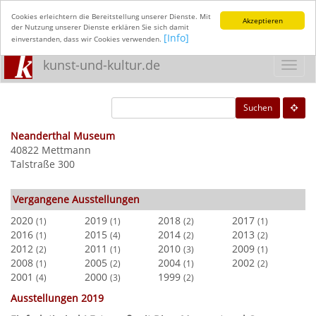
Cookies erleichtern die Bereitstellung unserer Dienste. Mit
Akzeptieren
der Nutzung unserer Dienste erklären Sie sich damit
[Info]
einverstanden, dass wir Cookies verwenden.
kunst-und-kultur.de
Toggl
navig
Suchen
Neanderthal Museum
40822 Mettmann
Talstraße 300
Vergangene Ausstellungen
2020
2019
2018
2017
(1)
(1)
(2)
(1)
2016
2015
2014
2013
(1)
(4)
(2)
(2)
2012
2011
2010
2009
(2)
(1)
(3)
(1)
2008
2005
2004
2002
(1)
(2)
(1)
(2)
2001
2000
1999
(4)
(3)
(2)
Ausstellungen 2019