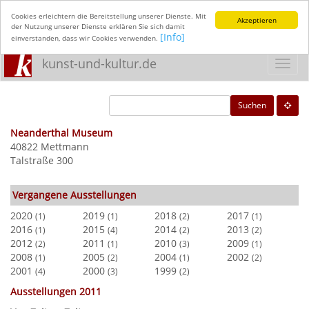
Cookies erleichtern die Bereitstellung unserer Dienste. Mit
Akzeptieren
der Nutzung unserer Dienste erklären Sie sich damit
[Info]
einverstanden, dass wir Cookies verwenden.
kunst-und-kultur.de
Toggl
navig
Suchen
Neanderthal Museum
40822 Mettmann
Talstraße 300
Vergangene Ausstellungen
2020
2019
2018
2017
(1)
(1)
(2)
(1)
2016
2015
2014
2013
(1)
(4)
(2)
(2)
2012
2011
2010
2009
(2)
(1)
(3)
(1)
2008
2005
2004
2002
(1)
(2)
(1)
(2)
2001
2000
1999
(4)
(3)
(2)
Ausstellungen 2011