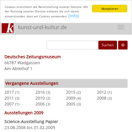
Cookies erleichtern die Bereitstellung unserer Dienste. Mit
Akzeptieren
der Nutzung unserer Dienste erklären Sie sich damit
[Info]
einverstanden, dass wir Cookies verwenden.
kunst-und-kultur.de
Toggl
navig
Suchen
Deutsches Zeitungsmuseum
66787 Wadgassen
Am Abteihof 1
Vergangene Ausstellungen
2017
2016
2015
2012
(1)
(3)
(2)
(1)
2011
2010
2009
2008
(3)
(2)
(4)
(3)
2007
2006
2005
(1)
(3)
(3)
Ausstellungen 2009
Science-Ausstellung Papier
23.08.2008 bis 01.02.2009