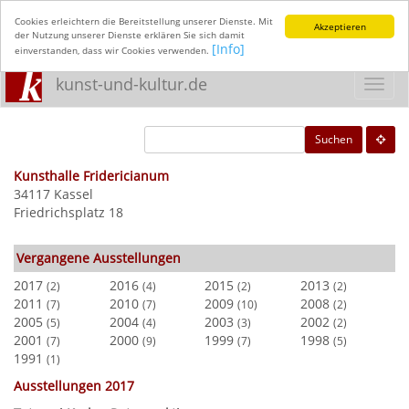
Cookies erleichtern die Bereitstellung unserer Dienste. Mit
Akzeptieren
der Nutzung unserer Dienste erklären Sie sich damit
[Info]
einverstanden, dass wir Cookies verwenden.
kunst-und-kultur.de
Toggl
navig
Suchen
Kunsthalle Fridericianum
34117 Kassel
Friedrichsplatz 18
Vergangene Ausstellungen
2017
2016
2015
2013
(2)
(4)
(2)
(2)
2011
2010
2009
2008
(7)
(7)
(10)
(2)
2005
2004
2003
2002
(5)
(4)
(3)
(2)
2001
2000
1999
1998
(7)
(9)
(7)
(5)
1991
(1)
Ausstellungen 2017