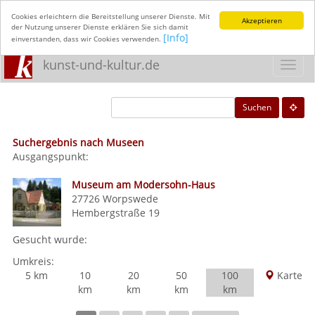
Cookies erleichtern die Bereitstellung unserer Dienste. Mit
Akzeptieren
der Nutzung unserer Dienste erklären Sie sich damit
[Info]
einverstanden, dass wir Cookies verwenden.
kunst-und-kultur.de
Toggl
navig
Suchen
Suchergebnis nach Museen
Ausgangspunkt:
Museum am Modersohn-Haus
27726
Worpswede
Hembergstraße 19
Gesucht wurde:
Umkreis:
5 km
10
20
50
100
Karte
km
km
km
km