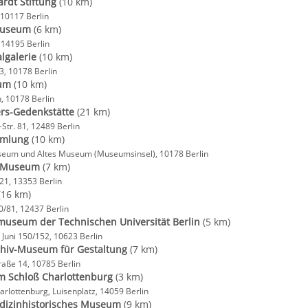
ardt Stiftung
(10 km)
 10117 Berlin
-Museum
(6 km)
 14195 Berlin
algalerie
(10 km)
3, 10178 Berlin
eum
(10 km)
, 10178 Berlin
rs-Gedenkstätte
(21 km)
Str. 81, 12489 Berlin
mmlung
(10 km)
um und Altes Museum (Museumsinsel), 10178 Berlin
s-Museum
(7 km)
 21, 13353 Berlin
(16 km)
0/81, 12437 Berlin
museum der Technischen Universität Berlin
(5 km)
 Juni 150/152, 10623 Berlin
hiv-Museum für Gestaltung
(7 km)
raße 14, 10785 Berlin
m Schloß Charlottenburg
(3 km)
arlottenburg, Luisenplatz, 14059 Berlin
edizinhistorisches Museum
(9 km)