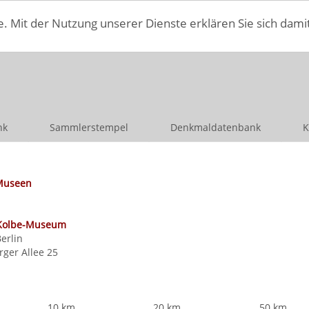
e. Mit der Nutzung unserer Dienste erklären Sie sich dami
nk
Sammlerstempel
Denkmaldatenbank
K
Museen
Kolbe-Museum
Berlin
ger Allee 25
10 km
20 km
50 km