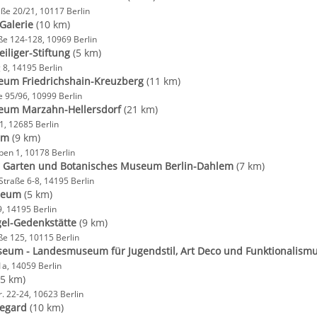
e 20/21, 10117 Berlin
 Galerie
(10 km)
aße 124-128, 10969 Berlin
iliger-Stiftung
(5 km)
 8, 14195 Berlin
eum Friedrichshain-Kreuzberg
(11 km)
e 95/96, 10999 Berlin
eum Marzahn-Hellersdorf
(21 km)
1, 12685 Berlin
um
(9 km)
en 1, 10178 Berlin
r Garten und Botanisches Museum Berlin-Dahlem
(7 km)
Straße 6-8, 14195 Berlin
seum
(5 km)
9, 14195 Berlin
el-Gedenkstätte
(9 km)
e 125, 10115 Berlin
eum - Landesmuseum für Jugendstil, Art Deco und Funktionalism
1a, 14059 Berlin
5 km)
. 22-24, 10623 Berlin
Regard
(10 km)