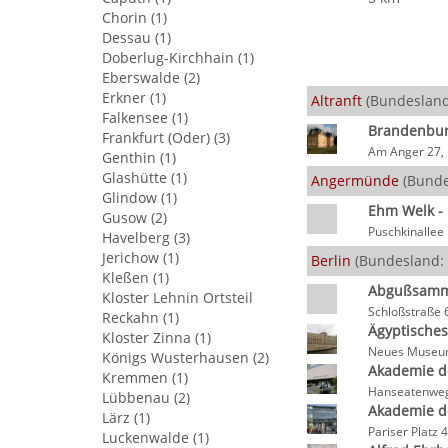
Chorin (1)
Dessau (1)
Doberlug-Kirchhain (1)
Eberswalde (2)
Erkner (1)
Altranft
(Bundesland
Falkensee (1)
Brandenburg
Frankfurt (Oder) (3)
Am Anger 27, 
Genthin (1)
Glashütte (1)
Angermünde
(Bunde
Glindow (1)
Ehm Welk -
Gusow (2)
Puschkinalle
Havelberg (3)
Jerichow (1)
Berlin
(Bundesland: 
Kleßen (1)
Abgußsamml
Kloster Lehnin Ortsteil
Schloßstraße 
Reckahn (1)
Ägyptisch
Kloster Zinna (1)
Neues Museum
Königs Wusterhausen (2)
Akademie d
Kremmen (1)
Hanseatenweg
Lübbenau (2)
Akademie de
Lärz (1)
Pariser Platz 
Luckenwalde (1)