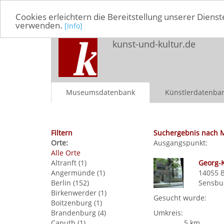
Cookies erleichtern die Bereitstellung unserer Dienst
verwenden.
[Info]
kunst-und-kultur.de
Museumsdatenbank
Künstlerdatenba
Filtern
Suchergebnis nach 
Orte:
Ausgangspunkt:
Alle Orte
Altranft (1)
Georg-
Angermünde (1)
14055
Berlin (152)
Sensbur
Birkenwerder (1)
Gesucht wurde:
Boitzenburg (1)
Brandenburg (4)
Umkreis:
Caputh (1)
5 km