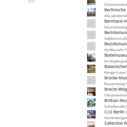
(1)
Schumannstraß
Berlinische
Alte Jakobstr
Bernhard-He
Käuzchensteig
Bezirksmus
Adalbertstraß
Bezirksmus
Alt-Marzahn 5
Bodemuse
Am Kupfergrab
Botanische
Königin-Luise-
Brücke-Mu
Bussardsteig 
Brecht-Weig
Chausseestraß
Bröhan-Mus
Schloßstraße 
C|O Berlin
(
Hardenbergstr
Collection 