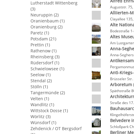
Alfred Ehrh
Lutherstadt Wittenberg
Auguststr. 75,
(3)
Alliierten
Neuruppin (2)
Clayallee 135,
Oranienbaum (1)
Alte Nation
Oranienburg (2)
Bodestraße 1-
Paretz (1)
Altes Mus
Potsdam (21)
Am Lustgarten
Prettin (1)
Anna-Seghe
Rathenow (1)
Anna-Seghers-
Rheinsberg (3)
Antikensa
Rüdersdorf (1)
Pergamonmuse
Schwielowsee (1)
Anti-Krieg
Seelow (1)
Brüsseler Str.
Stendal (2)
Arboretum
Stölln (1)
Späthstraße 8
Tangermünde (2)
Architektur
Velten (1)
Straße des 17.
Wandlitz (1)
Bauhausarc
Wittstock Dosse (1)
Klingelhöferst
Wörlitz (3)
Belvedere i
Wünsdorf (1)
Schloßpark Ch
Zehdenick / OT Bergsdorf
Berliner M