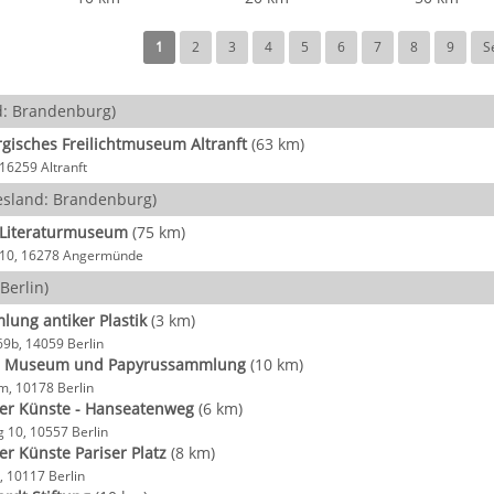
1
2
3
4
5
6
7
8
9
S
: Brandenburg)
isches Freilichtmuseum Altranft
(63 km)
16259 Altranft
sland: Brandenburg)
 Literaturmuseum
(75 km)
e 10, 16278 Angermünde
Berlin)
ung antiker Plastik
(3 km)
69b, 14059 Berlin
es Museum und Papyrussammlung
(10 km)
, 10178 Berlin
er Künste - Hanseatenweg
(6 km)
 10, 10557 Berlin
r Künste Pariser Platz
(8 km)
4, 10117 Berlin