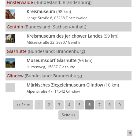
Finsterwalde
(Bundesland: Brandenburg)
Kreismuseum
(98 km)
Lange Straße 6, 03238 Finsterwalde
Genthin
(Bundesland: Sachsen-Anhalt)
Kreismuseum des Jerichower Landes
(59 km)
Mützelstraße 22, 39307 Genthin
Glashütte
(Bundesland: Brandenburg)
Museumsdorf Glashütte
(56 km)
Hüttenweg, 15837 Glashütte
Glindow
(Bundesland: Brandenburg)
Märkisches Ziegeleimuseum Glindow
(10 km)
Alpenstraße 47, 14542 Glindow
<< Seite
1
2
3
4
5
6
7
8
9
Seite >>