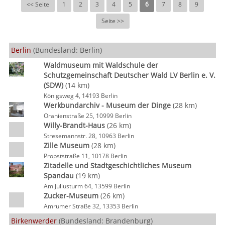
<< Seite
1
2
3
4
5
6
7
8
9
Seite >>
Berlin
(Bundesland: Berlin)
Waldmuseum mit Waldschule der
Schutzgemeinschaft Deutscher Wald LV Berlin e. V.
(SDW)
(14 km)
Königsweg 4, 14193 Berlin
Werkbundarchiv - Museum der Dinge
(28 km)
Oranienstraße 25, 10999 Berlin
Willy-Brandt-Haus
(26 km)
Stresemannstr. 28, 10963 Berlin
Zille Museum
(28 km)
Propststraße 11, 10178 Berlin
Zitadelle und Stadtgeschichtliches Museum
Spandau
(19 km)
Am Juliusturm 64, 13599 Berlin
Zucker-Museum
(26 km)
Amrumer Straße 32, 13353 Berlin
Birkenwerder
(Bundesland: Brandenburg)