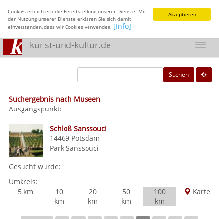
Cookies erleichtern die Bereitstellung unserer Dienste. Mit
Akzeptieren
der Nutzung unserer Dienste erklären Sie sich damit
[Info]
einverstanden, dass wir Cookies verwenden.
kunst-und-kultur.de
Toggl
navig
Suchen
Suchergebnis nach Museen
Ausgangspunkt:
Schloß Sanssouci
14469
Potsdam
Park Sanssouci
Gesucht wurde:
Umkreis:
5 km
10
20
50
100
Karte
km
km
km
km