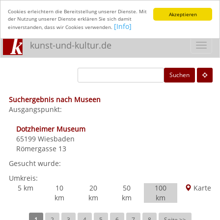
Cookies erleichtern die Bereitstellung unserer Dienste. Mit
Akzeptieren
der Nutzung unserer Dienste erklären Sie sich damit
[Info]
einverstanden, dass wir Cookies verwenden.
kunst-und-kultur.de
Toggl
navig
Suchen
Suchergebnis nach Museen
Ausgangspunkt:
Dotzheimer Museum
65199
Wiesbaden
Römergasse 13
Gesucht wurde:
Umkreis:
5 km
10
20
50
100
Karte
km
km
km
km
1
2
3
4
5
6
7
8
Seite >>