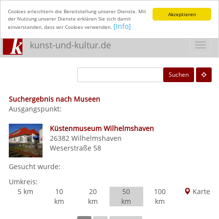
Cookies erleichtern die Bereitstellung unserer Dienste. Mit
Akzeptieren
der Nutzung unserer Dienste erklären Sie sich damit
[Info]
einverstanden, dass wir Cookies verwenden.
kunst-und-kultur.de
Toggl
navig
Suchen
Suchergebnis nach Museen
Ausgangspunkt:
Küstenmuseum Wilhelmshaven
26382
Wilhelmshaven
Weserstraße 58
Gesucht wurde:
Umkreis:
5 km
10
20
50
100
Karte
km
km
km
km