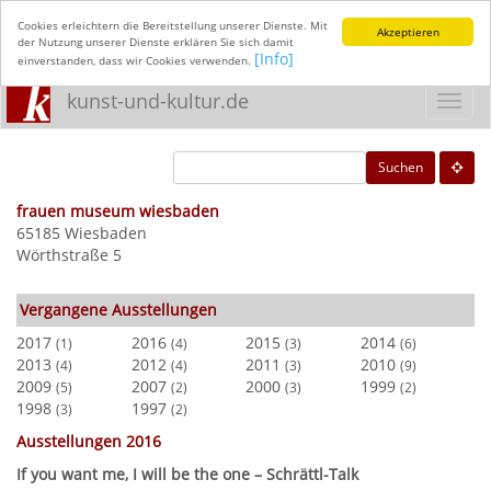
Cookies erleichtern die Bereitstellung unserer Dienste. Mit
Akzeptieren
der Nutzung unserer Dienste erklären Sie sich damit
[Info]
einverstanden, dass wir Cookies verwenden.
kunst-und-kultur.de
Toggl
navig
Suchen
frauen museum wiesbaden
65185 Wiesbaden
Wörthstraße 5
Vergangene Ausstellungen
2017
2016
2015
2014
(1)
(4)
(3)
(6)
2013
2012
2011
2010
(4)
(4)
(3)
(9)
2009
2007
2000
1999
(5)
(2)
(3)
(2)
1998
1997
(3)
(2)
Ausstellungen 2016
If you want me, I will be the one – Schrättl-Talk