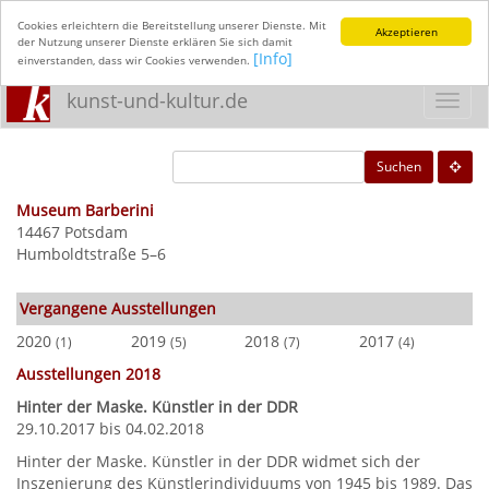
Cookies erleichtern die Bereitstellung unserer Dienste. Mit
Akzeptieren
der Nutzung unserer Dienste erklären Sie sich damit
[Info]
einverstanden, dass wir Cookies verwenden.
kunst-und-kultur.de
Toggl
navig
Suchen
Museum Barberini
14467 Potsdam
Humboldtstraße 5–6
Vergangene Ausstellungen
2020
2019
2018
2017
(1)
(5)
(7)
(4)
Ausstellungen 2018
Hinter der Maske. Künstler in der DDR
29.10.2017 bis 04.02.2018
Hinter der Maske. Künstler in der DDR widmet sich der
Inszenierung des Künstlerindividuums von 1945 bis 1989. Das