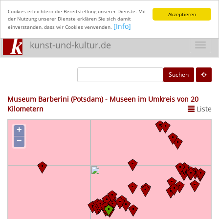
Cookies erleichtern die Bereitstellung unserer Dienste. Mit
Akzeptieren
der Nutzung unserer Dienste erklären Sie sich damit
[Info]
einverstanden, dass wir Cookies verwenden.
kunst-und-kultur.de
Toggl
navig
Suchen
Museum Barberini (Potsdam) - Museen im Umkreis von 20
Kilometern
Liste
+
−