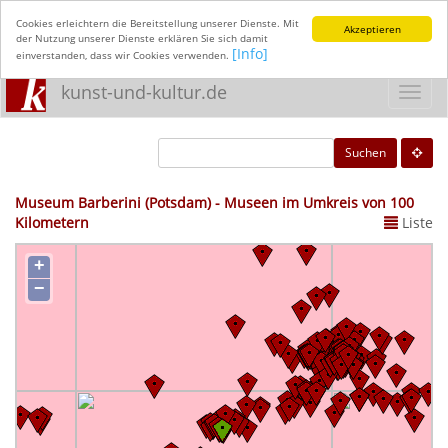
Cookies erleichtern die Bereitstellung unserer Dienste. Mit
Akzeptieren
der Nutzung unserer Dienste erklären Sie sich damit
[Info]
einverstanden, dass wir Cookies verwenden.
kunst-und-kultur.de
Toggl
navig
Suchen
Museum Barberini (Potsdam) - Museen im Umkreis von 100
Kilometern
Liste
+
−