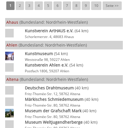
1
2
3
4
5
6
7
8
9
10
Seite >>
Ahaus
(Bundesland: Nordrhein-Westfalen)
Kunstverein ArtHAUS e.V.
(64 km)
Schorlemerstr. 4, 48683 Ahaus
Ahlen
(Bundesland: Nordrhein-Westfalen)
Kunstmuseum
(54 km)
Weststraße 98, 59227 Ahlen
Kunstverein Ahlen e.V.
(54 km)
Postfach 1806, 59207 Ahlen
Altena
(Bundesland: Nordrhein-Westfalen)
Deutsches Drahtmuseum
(40 km)
Fritz-Thomée-Str. 12, 58762 Altena
Märkisches Schmiedemuseum
(40 km)
Fritz-Thomée-Str. 80, 58762 Altena
Museum der Grafschaft Mark
(40 km)
Fritz-Thomée-Str. 80, 58762 Altena
Museum Weltjugendherberge
(40 km)