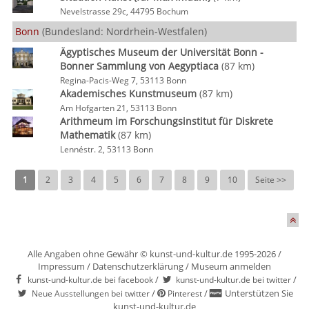
Nevelstrasse 29c, 44795 Bochum
Bonn
(Bundesland: Nordrhein-Westfalen)
Ägyptisches Museum der Universität Bonn -
Bonner Sammlung von Aegyptiaca
(87 km)
Regina-Pacis-Weg 7, 53113 Bonn
Akademisches Kunstmuseum
(87 km)
Am Hofgarten 21, 53113 Bonn
Arithmeum im Forschungsinstitut für Diskrete
Mathematik
(87 km)
Lennéstr. 2, 53113 Bonn
1
2
3
4
5
6
7
8
9
10
Seite >>
Alle Angaben ohne Gewähr © kunst-und-kultur.de 1995-2026 /
Impressum
/
Datenschutzerklärung
/
Museum anmelden
/
/
kunst-und-kultur.de bei facebook
kunst-und-kultur.de bei twitter
/
/
Unterstützen Sie
Neue Ausstellungen bei twitter
Pinterest
kunst-und-kultur.de