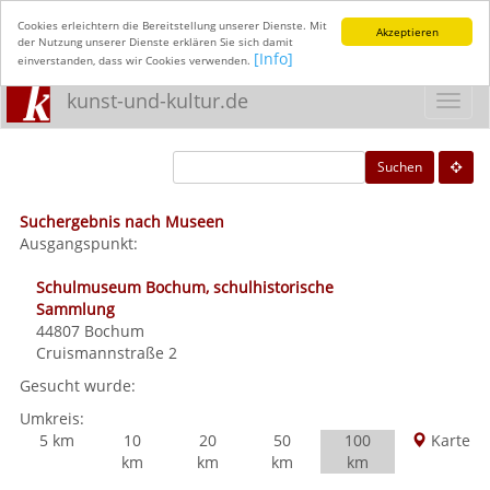
Cookies erleichtern die Bereitstellung unserer Dienste. Mit
Akzeptieren
der Nutzung unserer Dienste erklären Sie sich damit
[Info]
einverstanden, dass wir Cookies verwenden.
kunst-und-kultur.de
Toggl
navig
Suchen
Suchergebnis nach Museen
Ausgangspunkt:
Schulmuseum Bochum, schulhistorische
Sammlung
44807
Bochum
Cruismannstraße 2
Gesucht wurde:
Umkreis:
5 km
10
20
50
100
Karte
km
km
km
km