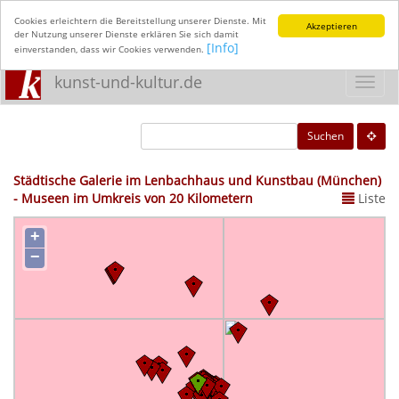
Cookies erleichtern die Bereitstellung unserer Dienste. Mit
Akzeptieren
der Nutzung unserer Dienste erklären Sie sich damit
[Info]
einverstanden, dass wir Cookies verwenden.
kunst-und-kultur.de
Toggl
navig
Suchen
Städtische Galerie im Lenbachhaus und Kunstbau (München)
- Museen im Umkreis von 20 Kilometern
Liste
+
−