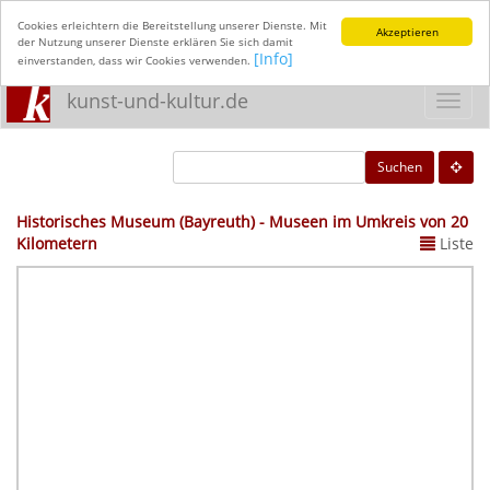
Cookies erleichtern die Bereitstellung unserer Dienste. Mit
Akzeptieren
der Nutzung unserer Dienste erklären Sie sich damit
[Info]
einverstanden, dass wir Cookies verwenden.
kunst-und-kultur.de
Toggl
navig
Suchen
Historisches Museum (Bayreuth) - Museen im Umkreis von 20
Kilometern
Liste