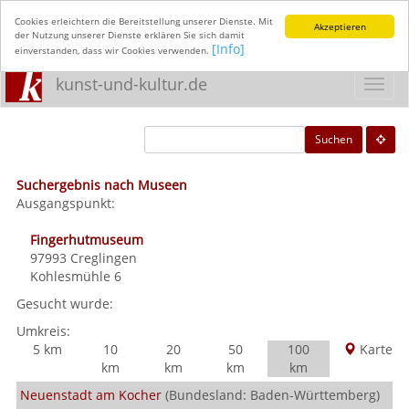
Cookies erleichtern die Bereitstellung unserer Dienste. Mit
Akzeptieren
der Nutzung unserer Dienste erklären Sie sich damit
[Info]
einverstanden, dass wir Cookies verwenden.
kunst-und-kultur.de
Toggl
navig
Suchen
Suchergebnis nach Museen
Ausgangspunkt:
Fingerhutmuseum
97993
Creglingen
Kohlesmühle 6
Gesucht wurde:
Umkreis:
5 km
10
20
50
100
Karte
km
km
km
km
Neuenstadt am Kocher
(Bundesland: Baden-Württemberg)