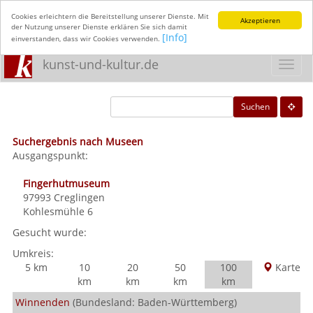
Cookies erleichtern die Bereitstellung unserer Dienste. Mit
Akzeptieren
der Nutzung unserer Dienste erklären Sie sich damit
[Info]
einverstanden, dass wir Cookies verwenden.
kunst-und-kultur.de
Toggl
navig
Suchen
Suchergebnis nach Museen
Ausgangspunkt:
Fingerhutmuseum
97993
Creglingen
Kohlesmühle 6
Gesucht wurde:
Umkreis:
5 km
10
20
50
100
Karte
km
km
km
km
Winnenden
(Bundesland: Baden-Württemberg)