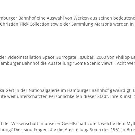
Hamburger Bahnhof eine Auswahl von Werken aus seinen bedeute
Christian Flick Collection sowie der Sammlung Marzona werden in
r Videoinstallation Space_Surrogate I (Dubai), 2000 von Philipp 
 Hamburger Bahnhof die Ausstellung "Some Scenic Views". Acht Werk
ska Gert in der Nationalgalerie im Hamburger Bahnhof gewürdigt. D
ute weit unterschätzten Persönlichkeiten dieser Stadt. Ihre Kunst, d
 der Wissenschaft in unserer Gesellschaft zuteil, welche dem Myt
g? Dies sind Fragen, die die Ausstellung Soma des 1961 in Brüss