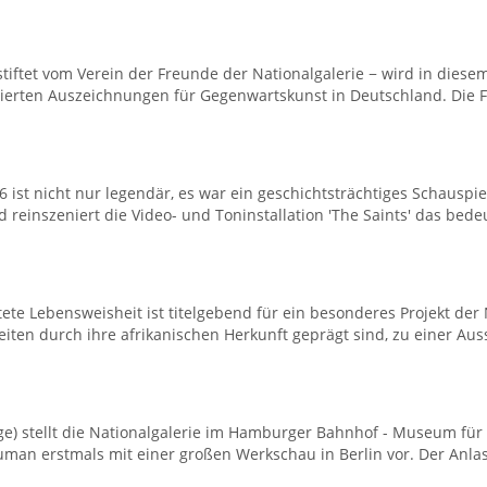
estiftet vom Verein der Freunde der Nationalgalerie − wird in dies
otierten Auszeichnungen für Gegenwartskunst in Deutschland. Die F
 ist nicht nur legendär, es war ein geschichtsträchtiges Schauspie
 reinszeniert die Video- und Toninstallation 'The Saints' das bede
te Lebensweisheit ist titelgebend für ein besonderes Projekt der Na
ten durch ihre afrikanischen Herkunft geprägt sind, zu einer Auss
) stellt die Nationalgalerie im Hamburger Bahnhof - Museum für 
an erstmals mit einer großen Werkschau in Berlin vor. Der Anlass 