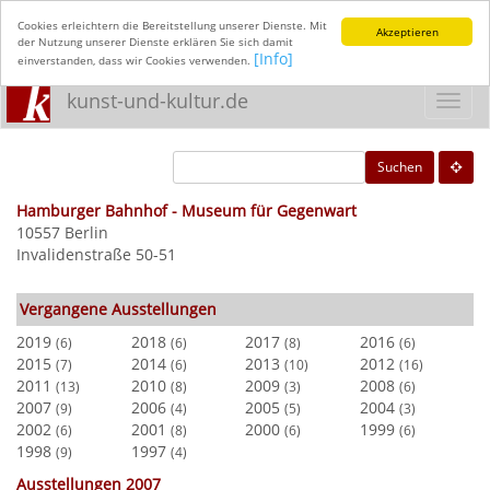
Cookies erleichtern die Bereitstellung unserer Dienste. Mit
Akzeptieren
der Nutzung unserer Dienste erklären Sie sich damit
[Info]
einverstanden, dass wir Cookies verwenden.
kunst-und-kultur.de
Toggl
navig
Suchen
Hamburger Bahnhof - Museum für Gegenwart
10557 Berlin
Invalidenstraße 50-51
Vergangene Ausstellungen
2019
2018
2017
2016
(6)
(6)
(8)
(6)
2015
2014
2013
2012
(7)
(6)
(10)
(16)
2011
2010
2009
2008
(13)
(8)
(3)
(6)
2007
2006
2005
2004
(9)
(4)
(5)
(3)
2002
2001
2000
1999
(6)
(8)
(6)
(6)
1998
1997
(9)
(4)
Ausstellungen 2007