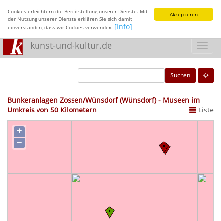
Cookies erleichtern die Bereitstellung unserer Dienste. Mit
Akzeptieren
der Nutzung unserer Dienste erklären Sie sich damit
[Info]
einverstanden, dass wir Cookies verwenden.
kunst-und-kultur.de
Toggl
navig
Suchen
Bunkeranlagen Zossen/Wünsdorf (Wünsdorf) - Museen im
Umkreis von 50 Kilometern
Liste
+
−