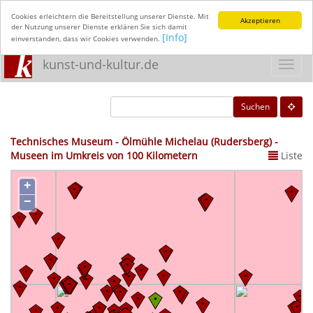
Cookies erleichtern die Bereitstellung unserer Dienste. Mit
Akzeptieren
der Nutzung unserer Dienste erklären Sie sich damit
[Info]
einverstanden, dass wir Cookies verwenden.
kunst-und-kultur.de
Toggl
navig
Suchen
Technisches Museum - Ölmühle Michelau (Rudersberg) -
Museen im Umkreis von 100 Kilometern
Liste
+
−