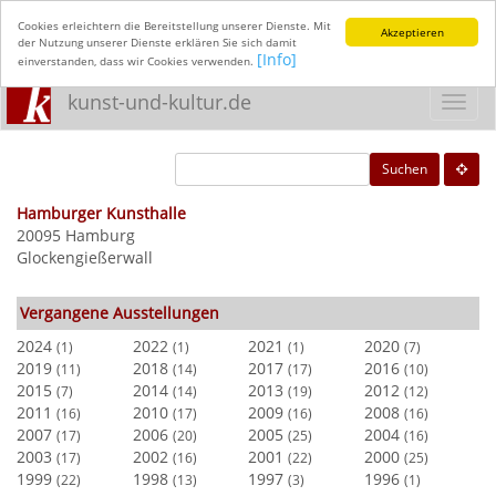
Cookies erleichtern die Bereitstellung unserer Dienste. Mit
Akzeptieren
der Nutzung unserer Dienste erklären Sie sich damit
[Info]
einverstanden, dass wir Cookies verwenden.
kunst-und-kultur.de
Toggl
navig
Suchen
Hamburger Kunsthalle
20095 Hamburg
Glockengießerwall
Vergangene Ausstellungen
2024
2022
2021
2020
(1)
(1)
(1)
(7)
2019
2018
2017
2016
(11)
(14)
(17)
(10)
2015
2014
2013
2012
(7)
(14)
(19)
(12)
2011
2010
2009
2008
(16)
(17)
(16)
(16)
2007
2006
2005
2004
(17)
(20)
(25)
(16)
2003
2002
2001
2000
(17)
(16)
(22)
(25)
1999
1998
1997
1996
(22)
(13)
(3)
(1)