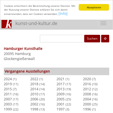
Cookies erleichtern die Bereitstellung unserer Dienste. Mit
Akzeptieren
der Nutzung unserer Dienste erklären Sie sich damit
[Info]
einverstanden, dass wir Cookies verwenden.
kunst-und-kultur.de
Toggl
navig
Suchen
Hamburger Kunsthalle
20095 Hamburg
Glockengießerwall
Vergangene Ausstellungen
2024
2022
2021
2020
(1)
(1)
(1)
(7)
2019
2018
2017
2016
(11)
(14)
(17)
(10)
2015
2014
2013
2012
(7)
(14)
(19)
(12)
2011
2010
2009
2008
(16)
(17)
(16)
(16)
2007
2006
2005
2004
(17)
(20)
(25)
(16)
2003
2002
2001
2000
(17)
(16)
(22)
(25)
1999
1998
1997
1996
(22)
(13)
(3)
(1)