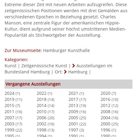
Extreme dieser Zeit mit neuen Arbeiten aufzugreifen. Diese
zeitgenössischen Positionen werden mit drei Gemälden aus
verschiedenen Epochen in Beziehung gesetzt. Charles
Manson, eine zentrale Figur der amerikanischen Hippie-
Kultur, dient aufgrund seiner höchst umstrittenen Medien-
Popularität als Stichwortgeber der Ausstellung.
Zur Museumseite:
Hamburger Kunsthalle
Kategorien:
Kunst
|
Zeitgenössische Kunst
|
Ausstellungen im
Bundesland Hamburg
|
Ort:
Hamburg
|
Vergangene Ausstellungen
2024
2022
2021
2020
(1)
(1)
(1)
(7)
2019
2018
2017
2016
(11)
(14)
(17)
(10)
2015
2014
2013
2012
(7)
(14)
(19)
(12)
2011
2010
2009
2008
(16)
(17)
(16)
(16)
2007
2006
2005
2004
(17)
(20)
(25)
(16)
2003
2002
2001
2000
(17)
(16)
(22)
(25)
1999
1998
1997
1996
(22)
(13)
(3)
(1)
1995
1994
1991
1990
(1)
(1)
(1)
(1)