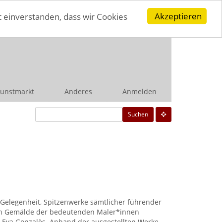
Akzeptieren
t einverstanden, dass wir Cookies
unstmarkt
Anderes
Anmelden
Suchen
Gelegenheit, Spitzenwerke sämtlicher führender
hen Gemälde der bedeutenden Maler*innen
nd Eva Gonzalès. Anhand der ausgestellten Werke