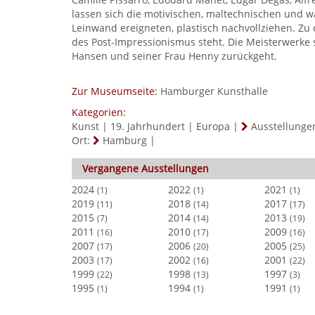
lassen sich die motivischen, maltechnischen und 
Leinwand ereigneten, plastisch nachvollziehen. Z
des Post-Impressionismus steht. Die Meisterwerk
Hansen und seiner Frau Henny zurückgeht.
Zur Museumseite:
Hamburger Kunsthalle
Kategorien:
Kunst
|
19. Jahrhundert
|
Europa
|
Ausstellung
Ort:
Hamburg
|
Vergangene Ausstellungen
2024
2022
2021
(1)
(1)
(1)
2019
2018
2017
(11)
(14)
(17)
2015
2014
2013
(7)
(14)
(19)
2011
2010
2009
(16)
(17)
(16)
2007
2006
2005
(17)
(20)
(25)
2003
2002
2001
(17)
(16)
(22)
1999
1998
1997
(22)
(13)
(3)
1995
1994
1991
(1)
(1)
(1)