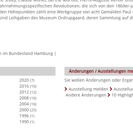
wahrnehmungsspezifischen Revolutionen, die sich von den 1860er-J
u den Höhepunkten zählt eine Werkgruppe von acht Gemälden Paul 
e sind Leihgaben des Museum Ordrupgaard, deren Sammlung auf di
en im Bundesland Hamburg
|
Änderungen / Ausstellungen m
2020
Sie wollen Änderungen oder Ergä
(7)
2016
(10)
Ausstellung melden
Ausstellu
2012
(12)
Andere Änderungen
10 Highlig
2008
(16)
2004
(16)
2000
(25)
1996
(1)
1990
(1)