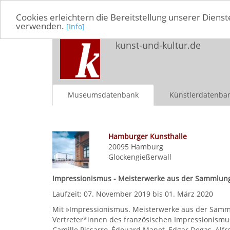
Cookies erleichtern die Bereitstellung unserer Dienst
verwenden.
[Info]
kunst-und-kultur.de
Museumsdatenbank
Künstlerdatenba
Hamburger Kunsthalle
20095
Hamburg
Glockengießerwall
Impressionismus - Meisterwerke aus der Sammlun
Laufzeit: 07. November 2019 bis 01. März 2020
Mit »Impressionismus. Meisterwerke aus der Samml
Vertreter*innen des französischen Impressionism
Camille Pissarro, Édouard Manet, Edgar Degas, Alfr