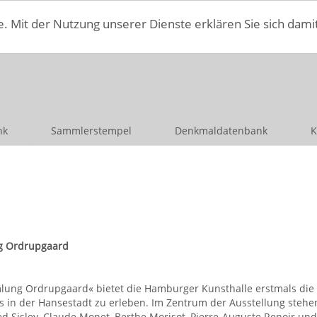
e. Mit der Nutzung unserer Dienste erklären Sie sich dami
nk
Sammlerstempel
Denkmaldatenbank
K
g Ordrupgaard
ung Ordrupgaard« bietet die Hamburger Kunsthalle erstmals die 
us in der Hansestadt zu erleben. Im Zentrum der Ausstellung ste
ed Sisley, Claude Monet, Berthe Morisot, Pierre-Auguste Renoir u